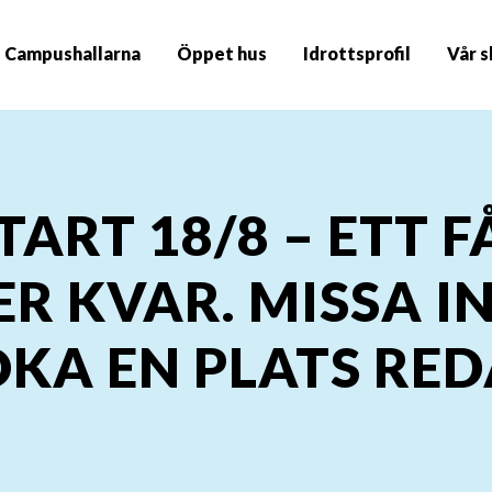
Campushallarna
Öppet hus
Idrottsprofil
Vår s
TART 18/8 – ETT F
ER KVAR. MISSA I
ÖKA EN PLATS RE