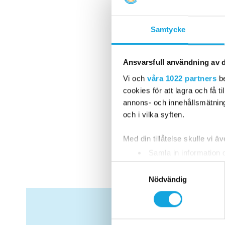
Samtycke
Ansvarsfull användning av d
Den 18/8 slår vi 
våra allra första 
Vi och
våra 1022 partners
be
redan idag. Vi har
cookies för att lagra och få t
annons- och innehållsmätning
årskurs 2. Kontakt
och i vilka syften.
skriva upp er på r
skolkoordinator. 
Med din tillåtelse skulle vi äve
årskurs 1 i mailet
Samla in information 
Identifiera din enhet 
S
Ta reda på mer om hur dina pe
Nödvändig
a
eller dra tillbaka ditt samtyc
m
t
Vi använder enhetsidentifierar
y