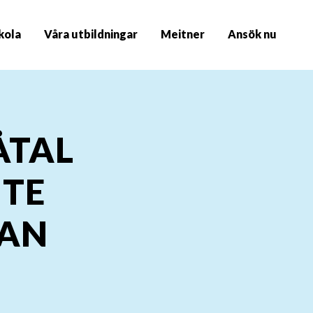
kola
Våra utbildningar
Meitner
Ansök nu
ÅTAL
NTE
DAN