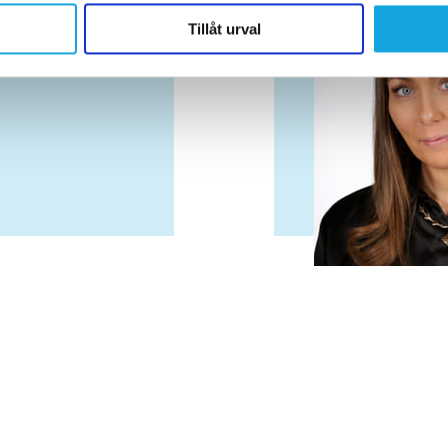
vår trafik. Vi vidarebefordrar även sådana identifierare och anna
nnons- och analysföretag som vi samarbetar med. Dessa kan i sin
Tillåt urval
har tillhandahållit eller som de har samlat in när du har använt 