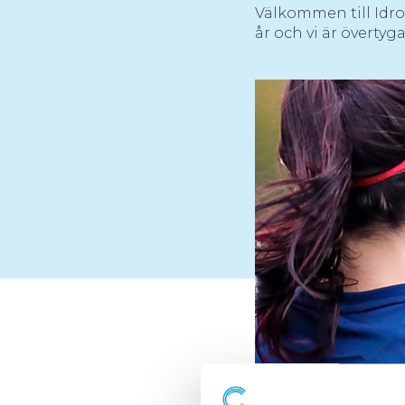
Välkommen till Idro
år och vi är överty