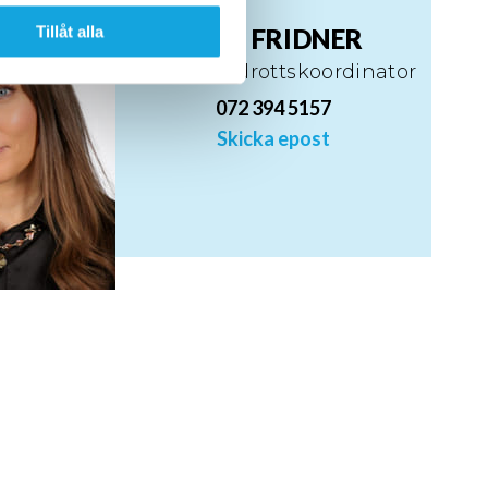
n information från din enhet
 tur kombinera informationen
Tillåt alla
TESS FRIDNER
deras tjänster.
Skol- och idrottskoordinator
072 394 5157
Skicka epost