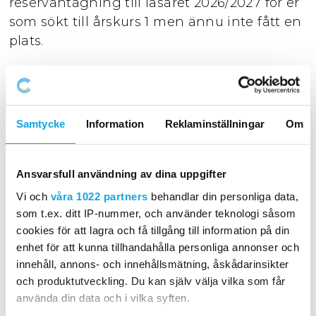
reservantagning till läsåret 2026/2027 för er
som sökt till årskurs 1 men ännu inte fått en
plats.
Detta sköts av gymnasieantagningen och
skolan tar först över reservantagningen den
11:e augusti.
Samtycke
Information
Reklaminställningar
Om
Ansvarsfull användning av dina uppgifter
Vi och
våra 1022 partners
behandlar din personliga data,
som t.ex. ditt IP-nummer, och använder teknologi såsom
cookies för att lagra och få tillgång till information på din
För er som ännu ej fått en plats hos oss i
enhet för att kunna tillhandahålla personliga annonser och
årskurs 1 så ber vi er skriva in er på vår
innehåll, annons- och innehållsmätning, åskådarinsikter
externa kö via denna länk nedan. Om ni
och produktutveckling. Du kan själv välja vilka som får
fortfarande inte fått svar från
använda din data och i vilka syften.
gymnasieanatgningen innan den 11:e