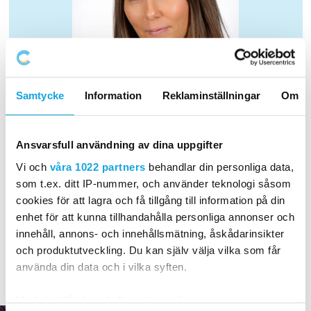
Samtycke
Information
Reklaminställningar
Om
TESS FRIDNER
Ansvarsfull användning av dina uppgifter
Skol- och idrottskoordinator
Vi och
våra 1022 partners
behandlar din personliga data,
som t.ex. ditt IP-nummer, och använder teknologi såsom
072 394 5157
cookies för att lagra och få tillgång till information på din
Skicka epost
enhet för att kunna tillhandahålla personliga annonser och
innehåll, annons- och innehållsmätning, åskådarinsikter
och produktutveckling. Du kan själv välja vilka som får
använda din data och i vilka syften.
Med din tillåtelse skulle vi även vilja: