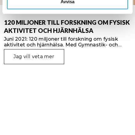
samlat in när du har använt deras tjänster.
Avvisa
INSPIRATION
120 MILJONER TILL FORSKNING OM FYSISK
AKTIVITET OCH HJÄRNHÄLSA
Juni 2021: 120 miljoner till forskning om fysisk
aktivitet och hjärnhälsa. Med Gymnastik- och
idrottshögskolan, GIH, som ansvarigt lärosäte
kommer ett stort antal företag samverka i ett
Jag vill veta mer
åttaårigt forskningsprojekt kring fysisk aktivitet
och hjärnhälsa.