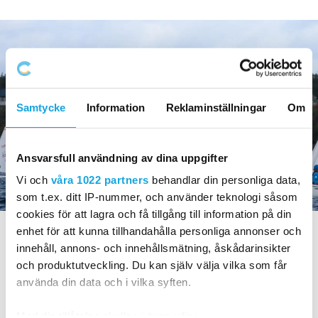
Samtycke
Information
Reklaminställningar
Om
Ansvarsfull användning av dina uppgifter
Vi och
våra 1022 partners
behandlar din personliga data,
som t.ex. ditt IP-nummer, och använder teknologi såsom
cookies för att lagra och få tillgång till information på din
AKTUELLT
enhet för att kunna tillhandahålla personliga annonser och
innehåll, annons- och innehållsmätning, åskådarinsikter
NIU SEGLING – HT2025
och produktutveckling. Du kan själv välja vilka som får
Tillsammans med KSSS och Svenska
använda din data och i vilka syften.
Seglarförbundet startar vi nu NIU Segling.
Med din tillåtelse skulle vi även vilja: