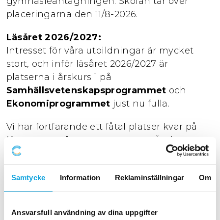
gymnasieantagningen. Skolan tar över
placeringarna den 11/8-2026.
Läsåret 2026/2027:
Intresset för våra utbildningar är mycket
stort, och inför läsåret 2026/2027 är
platserna i årskurs 1 på
Samhällsvetenskapsprogrammet
och
Ekonomiprogrammet
just nu fulla.
Vi har fortfarande ett fåtal platser kvar på
Naturvetenskapsprogrammet
. Är du
intresserad är du varmt välkommen att
kontakta oss för mer information eller göra
Samtycke
Information
Reklaminställningar
Om
en ansökan via länken nedan så snart som
möjligt.
Ansvarsfull användning av dina uppgifter
Det kan dock ske förändringar löpande